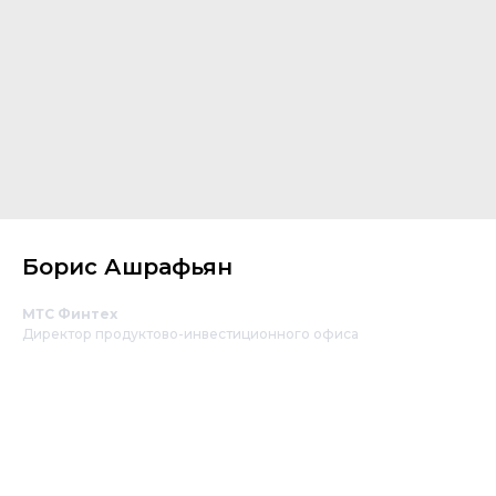
Борис Ашрафьян
МТС Финтех
Директор продуктово-инвестиционного офиса