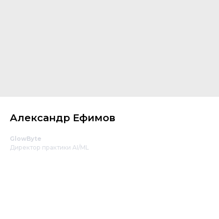
Александр Ефимов
GlowByte
Директор практики AI/ML