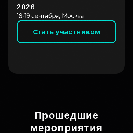
Прошедшие
мероприятия
ProcessTech
ProcessTech X
ProcessTech 
SQB
Росгосстрах