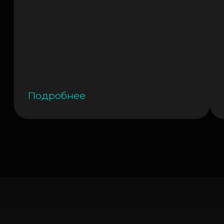
Написать в Telegram
@processtech_team
Telegram-канал Proceset
@proceset_im
Написать на почту
processtech@infomaximum-llc.ru
По вопросам аккредитации СМИ
e.gorina@infomaximum.com