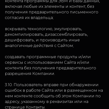
контента программы для ЭВМ и базы данных,
включая любые их элементы и контент, без
получения предварительного письменного
согласия их владельца;
вскрывать технологию, эмулировать,
декомпилировать, дизассемблировать,
дешифровать, и производить иные
аналогичные действия с Сайтом;
Мероприятия
Контакты
создавать программные продукты и/или
сервисы с использованием Сайта и/или
Политика в отношении обработки
контента без получения предварительного
персональных данных
разрешения Компании.
Пользовательское соглашение
3.10. Пользователь вправе при обнаружении
ошибок в работе Сайта или в размещенном на
ProcessTech
нем контенте сообщить об этом Компании по
адресу, указанному в реквизитах или на
странице Контакты.