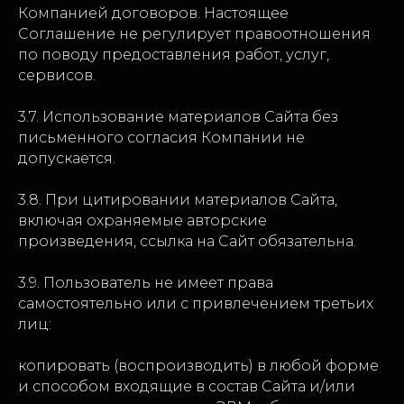
Компанией договоров. Настоящее
Соглашение не регулирует правоотношения
по поводу предоставления работ, услуг,
сервисов.
3.7. Использование материалов Сайта без
Позвонить
письменного согласия Компании не
+7 927 179-51-37
допускается.
Написать в Telegram
3.8. При цитировании материалов Сайта,
@processtech_team
включая охраняемые авторские
Telegram-канал Proceset
произведения, ссылка на Сайт обязательна.
@proceset_im
3.9. Пользователь не имеет права
Написать на почту
самостоятельно или с привлечением третьих
processtech@infomaximum-llc.ru
лиц:
По вопросам аккредитации СМИ
копировать (воспроизводить) в любой форме
e.gorina@infomaximum.com
и способом входящие в состав Сайта и/или