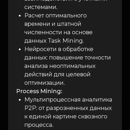
Позвонить
+7 927 179-51-37
Написать в Telegram
@processtech_team
Telegram-канал Proceset
@proceset_im
Написать на почту
processtech@infomaximum-llc.ru
По вопросам аккредитации СМИ
e.gorina@infomaximum.com