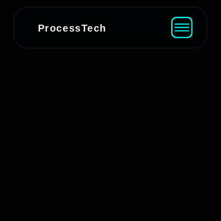
ProcessTech
Карина Советникова
Инфомаксимум