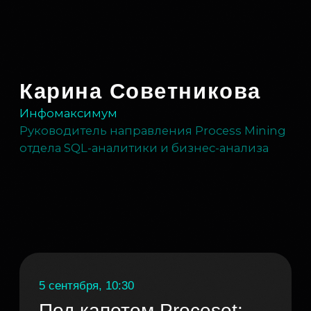
Руководитель направления Process Mining
отдела SQL-аналитики и бизнес-анализа
5 сентября, 10:30
Под капотом Proceset:
неочевидные
возможности системы
Воркшоп
Тезисы:
Task Mining:
Ранжирование операций
по потенциалу оптимизации:
фокус на частых операциях
для достижения
максимального эффекта.
От копипаста