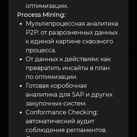
Карина Советникова
Инфомаксимум
Павел Поляков
Инфомаксимум
Наталья Кирьянова
ФосАгро
5 сентября, 14:00, 16:30
Под капотом Proceset:
неочевидные
возможности системы
Воркшоп
Тезисы:
Task Mining: