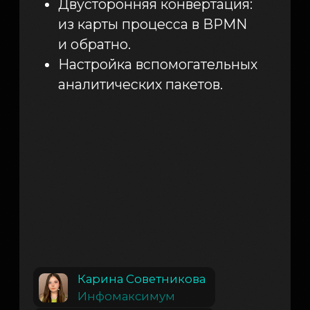
Ранжирование операций
по потенциалу оптимизации:
фокус на частых операциях
для достижения
максимального эффекта.
От копипаста
к автоматизации: анализ
реальной активности
сотрудников для выявления
точек роста.
Цифровой сотрудник как
инструмент оптимизации
неоптимальных операций:
интеграция ИИ для принятия
решений и API для
взаимодействия с учетными
системами.
Расчет оптимального
времени и штатной
численности на основе
данных Task Mining.
Нейросети в обработке