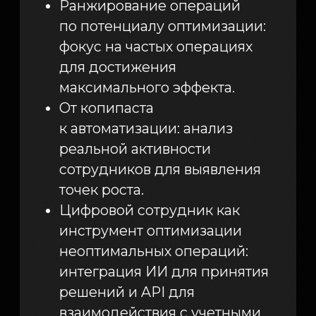
Настройка вспомогательных
аналитических пакетов.
Карина Советникова
Инфомаксимум
Павел Поляков
Инфомаксимум