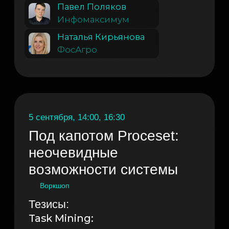
данных: повышение точности
анализа неоптимальных
действий для целевой
оптимизации.
Process Mining:
Мультипроцессная аналитика
P2P: от разрозненных данных
к единой картине сквозного
процесса.
От данных к действиям: как
превратить инсайты в план
по оптимизации.
Готовая коробочная
аналитика для SAP и других
закупочных-систем.
Conformance Checking:
автоматический аудит
соблюдения регламентов.
Двусторонняя конвертация:
из карты процесса в BPMN
и обратно.