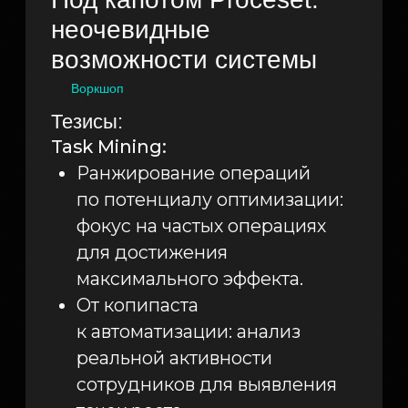
к автоматизации: анализ
реальной активности
сотрудников для выявления
точек роста.
Цифровой сотрудник как
инструмент оптимизации
неоптимальных операций:
интеграция ИИ для принятия
решений и API для
взаимодействия с учетными
системами.
Расчет оптимального
времени и штатной
численности на основе
данных Task Mining.
Нейросети в обработке
данных: повышение точности
анализа неоптимальных
действий для целевой
оптимизации.
Process Mining:
Мультипроцессная аналитика