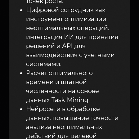
P2P: от разрозненных данных
к единой картине сквозного
процесса.
От данных к действиям: как
превратить инсайты в план
по оптимизации.
Готовая коробочная
аналитика для SAP и других
закупочных-систем.
Conformance Checking:
автоматический аудит
соблюдения регламентов.
Двусторонняя конвертация:
из карты процесса в BPMN
и обратно.
Настройка вспомогательных
аналитических пакетов.